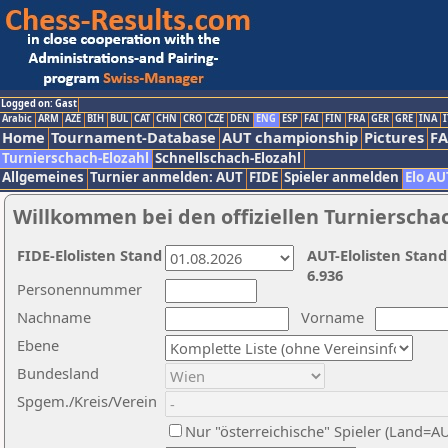
Logged on: Gast
Arabic
ARM
AZE
BIH
BUL
CAT
CHN
CRO
CZE
DEN
ENG
ESP
FAI
FIN
FRA
GER
GRE
INA
I
Home
Tournament-Database
AUT championship
Pictures
F
Turnierschach-Elozahl
Schnellschach-Elozahl
Allgemeines
Turnier anmelden: AUT
FIDE
Spieler anmelden
Elo AU
Willkommen bei den offiziellen Turnierscha
FIDE-Elolisten Stand
AUT-Elolisten Stand
6.936
Personennummer
Nachname
Vorname
Ebene
Bundesland
Spgem./Kreis/Verein
Nur "österreichische" Spieler (Land=A