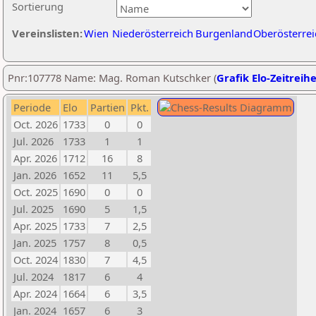
Sortierung
Vereinslisten:
Wien
Niederösterreich
Burgenland
Oberösterrei
Pnr:107778 Name: Mag. Roman Kutschker (
Grafik Elo-Zeitreih
Periode
Elo
Partien
Pkt.
Oct. 2026
1733
0
0
Jul. 2026
1733
1
1
Apr. 2026
1712
16
8
Jan. 2026
1652
11
5,5
Oct. 2025
1690
0
0
Jul. 2025
1690
5
1,5
Apr. 2025
1733
7
2,5
Jan. 2025
1757
8
0,5
Oct. 2024
1830
7
4,5
Jul. 2024
1817
6
4
Apr. 2024
1664
6
3,5
Jan. 2024
1657
6
3