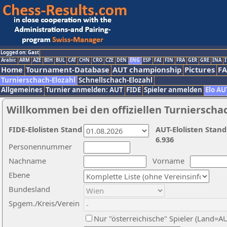
Logged on: Gast
Arabic
ARM
AZE
BIH
BUL
CAT
CHN
CRO
CZE
DEN
ENG
ESP
FAI
FIN
FRA
GER
GRE
INA
I
Home
Tournament-Database
AUT championship
Pictures
F
Turnierschach-Elozahl
Schnellschach-Elozahl
Allgemeines
Turnier anmelden: AUT
FIDE
Spieler anmelden
Elo AU
Willkommen bei den offiziellen Turnierscha
FIDE-Elolisten Stand
AUT-Elolisten Stand
6.936
Personennummer
Nachname
Vorname
Ebene
Bundesland
Spgem./Kreis/Verein
Nur "österreichische" Spieler (Land=A