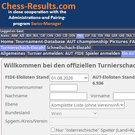
Logged on: Gast
Arabic
ARM
AZE
BIH
BUL
CAT
CHN
CRO
CZE
DEN
ENG
ESP
FAI
FIN
FRA
GER
GRE
INA
I
Home
Tournament-Database
AUT championship
Pictures
F
Turnierschach-Elozahl
Schnellschach-Elozahl
Allgemeines
Turnier anmelden: AUT
FIDE
Spieler anmelden
Elo AU
Willkommen bei den offiziellen Turnierscha
FIDE-Elolisten Stand
AUT-Elolisten Stand
6.936
Personennummer
Nachname
Vorname
Ebene
Bundesland
Spgem./Kreis/Verein
Nur "österreichische" Spieler (Land=A