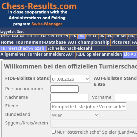
Logged on: Gast
Arabic
ARM
AZE
BIH
BUL
CAT
CHN
CRO
CZE
DEN
ENG
ESP
FAI
FIN
FRA
GER
GRE
INA
I
Home
Tournament-Database
AUT championship
Pictures
F
Turnierschach-Elozahl
Schnellschach-Elozahl
Allgemeines
Turnier anmelden: AUT
FIDE
Spieler anmelden
Elo AU
Willkommen bei den offiziellen Turnierscha
FIDE-Elolisten Stand
AUT-Elolisten Stand
6.936
Personennummer
Nachname
Vorname
Ebene
Bundesland
Spgem./Kreis/Verein
Nur "österreichische" Spieler (Land=A