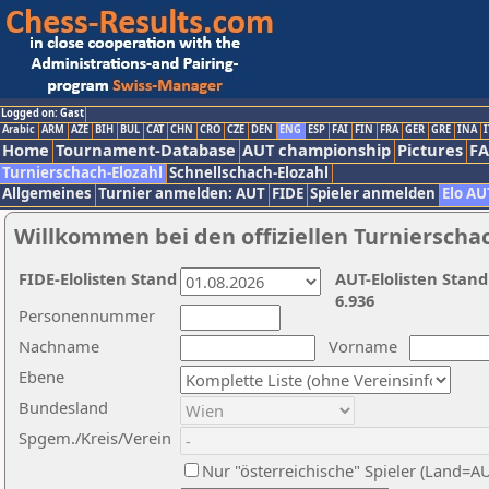
Logged on: Gast
Arabic
ARM
AZE
BIH
BUL
CAT
CHN
CRO
CZE
DEN
ENG
ESP
FAI
FIN
FRA
GER
GRE
INA
I
Home
Tournament-Database
AUT championship
Pictures
F
Turnierschach-Elozahl
Schnellschach-Elozahl
Allgemeines
Turnier anmelden: AUT
FIDE
Spieler anmelden
Elo AU
Willkommen bei den offiziellen Turnierscha
FIDE-Elolisten Stand
AUT-Elolisten Stand
6.936
Personennummer
Nachname
Vorname
Ebene
Bundesland
Spgem./Kreis/Verein
Nur "österreichische" Spieler (Land=A