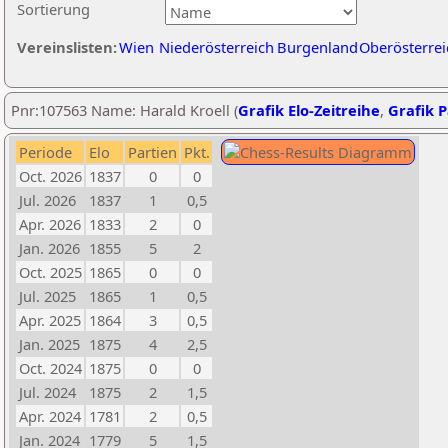
Sortierung
Vereinslisten:
Wien
Niederösterreich
Burgenland
Oberösterrei
Pnr:107563 Name: Harald Kroell (
Grafik Elo-Zeitreihe
,
Grafik P
Periode
Elo
Partien
Pkt.
Oct. 2026
1837
0
0
Jul. 2026
1837
1
0,5
Apr. 2026
1833
2
0
Jan. 2026
1855
5
2
Oct. 2025
1865
0
0
Jul. 2025
1865
1
0,5
Apr. 2025
1864
3
0,5
Jan. 2025
1875
4
2,5
Oct. 2024
1875
0
0
Jul. 2024
1875
2
1,5
Apr. 2024
1781
2
0,5
Jan. 2024
1779
5
1,5