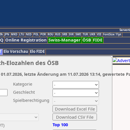
Servert
TA
JPN
MKD
LTU
NED
POL
POR
ROU
RUS
SRB
SVK
SWE
TUR
UKR
VIE
FontSize:11pt
AQ
Online Registration
Swiss-Manager
ÖSB
FIDE
T
Elo Vorschau
Elo FIDE
ch-Elozahlen des ÖSB
 01.07.2026, letzte Änderung am 11.07.2026 13:14, gewertete P
Kategorie
Geschlecht
Spielberechtigung
Top 100
UT)