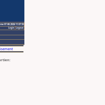
ime 07.08.2026 11:07:55
Login
Logout
artien: