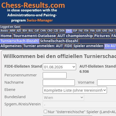
Logged on: Gast
Arabic
ARM
AZE
BIH
BUL
CAT
CHN
CRO
CZE
DEN
ENG
ESP
FAI
FIN
FRA
GER
GRE
INA
I
Home
Tournament-Database
AUT championship
Pictures
F
Turnierschach-Elozahl
Schnellschach-Elozahl
Allgemeines
Turnier anmelden: AUT
FIDE
Spieler anmelden
Elo AU
Willkommen bei den offiziellen Turnierscha
FIDE-Elolisten Stand
AUT-Elolisten Stand
6.936
Personennummer
Nachname
Vorname
Ebene
Bundesland
Spgem./Kreis/Verein
Nur "österreichische" Spieler (Land=A