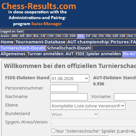
Logged on: Gast
Arabic
ARM
AZE
BIH
BUL
CAT
CHN
CRO
CZE
DEN
ENG
ESP
FAI
FIN
FRA
GER
GRE
INA
I
Home
Tournament-Database
AUT championship
Pictures
F
Turnierschach-Elozahl
Schnellschach-Elozahl
Allgemeines
Turnier anmelden: AUT
FIDE
Spieler anmelden
Elo AU
Willkommen bei den offiziellen Turnierscha
FIDE-Elolisten Stand
AUT-Elolisten Stand
6.936
Personennummer
Nachname
Vorname
Ebene
Bundesland
Spgem./Kreis/Verein
Nur "österreichische" Spieler (Land=A