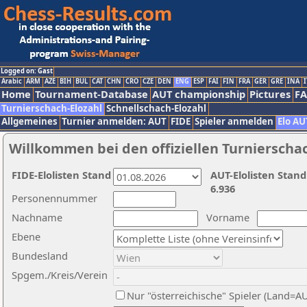
Logged on: Gast
Arabic
ARM
AZE
BIH
BUL
CAT
CHN
CRO
CZE
DEN
ENG
ESP
FAI
FIN
FRA
GER
GRE
INA
I
Home
Tournament-Database
AUT championship
Pictures
F
Turnierschach-Elozahl
Schnellschach-Elozahl
Allgemeines
Turnier anmelden: AUT
FIDE
Spieler anmelden
Elo AU
Willkommen bei den offiziellen Turnierscha
FIDE-Elolisten Stand
AUT-Elolisten Stand
6.936
Personennummer
Nachname
Vorname
Ebene
Bundesland
Spgem./Kreis/Verein
Nur "österreichische" Spieler (Land=A