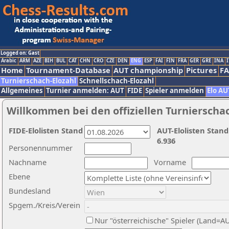
Logged on: Gast
Arabic
ARM
AZE
BIH
BUL
CAT
CHN
CRO
CZE
DEN
ENG
ESP
FAI
FIN
FRA
GER
GRE
INA
I
Home
Tournament-Database
AUT championship
Pictures
F
Turnierschach-Elozahl
Schnellschach-Elozahl
Allgemeines
Turnier anmelden: AUT
FIDE
Spieler anmelden
Elo AU
Willkommen bei den offiziellen Turnierscha
FIDE-Elolisten Stand
AUT-Elolisten Stand
6.936
Personennummer
Nachname
Vorname
Ebene
Bundesland
Spgem./Kreis/Verein
Nur "österreichische" Spieler (Land=A