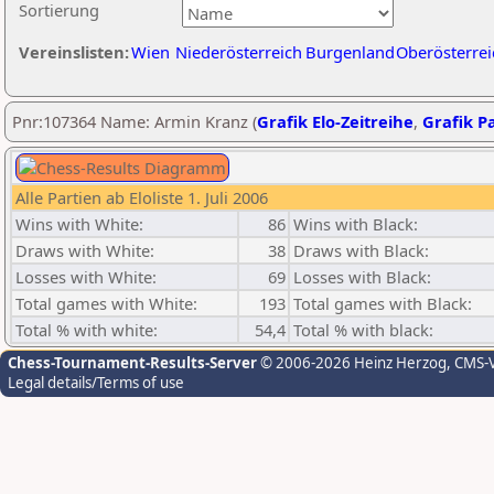
Sortierung
Vereinslisten:
Wien
Niederösterreich
Burgenland
Oberösterrei
Pnr:107364 Name: Armin Kranz (
Grafik Elo-Zeitreihe
,
Grafik Pa
Alle Partien ab Eloliste 1. Juli 2006
Wins with White:
86
Wins with Black:
Draws with White:
38
Draws with Black:
Losses with White:
69
Losses with Black:
Total games with White:
193
Total games with Black:
Total % with white:
54,4
Total % with black:
Chess-Tournament-Results-Server
© 2006-2026 Heinz Herzog
, CMS-
Legal details/Terms of use