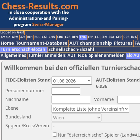
Logged on: Gast
Arabic
ARM
AZE
BIH
BUL
CAT
CHN
CRO
CZE
DEN
ENG
ESP
FAI
FIN
FRA
GER
GRE
INA
I
Home
Tournament-Database
AUT championship
Pictures
F
Turnierschach-Elozahl
Schnellschach-Elozahl
Allgemeines
Turnier anmelden: AUT
FIDE
Spieler anmelden
Elo AU
Willkommen bei den offiziellen Turnierscha
FIDE-Elolisten Stand
AUT-Elolisten Stand
6.936
Personennummer
Nachname
Vorname
Ebene
Bundesland
Spgem./Kreis/Verein
Nur "österreichische" Spieler (Land=A