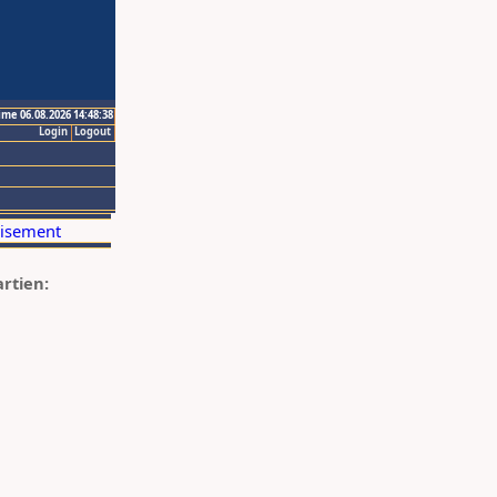
ime 06.08.2026 14:48:38
Login
Logout
artien: