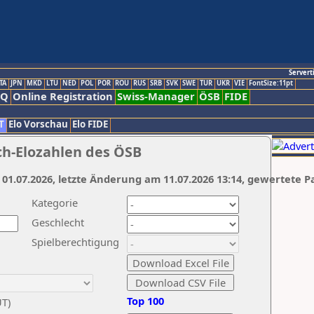
Servert
TA
JPN
MKD
LTU
NED
POL
POR
ROU
RUS
SRB
SVK
SWE
TUR
UKR
VIE
FontSize:11pt
AQ
Online Registration
Swiss-Manager
ÖSB
FIDE
T
Elo Vorschau
Elo FIDE
ch-Elozahlen des ÖSB
 01.07.2026, letzte Änderung am 11.07.2026 13:14, gewertete P
Kategorie
Geschlecht
Spielberechtigung
Top 100
UT)