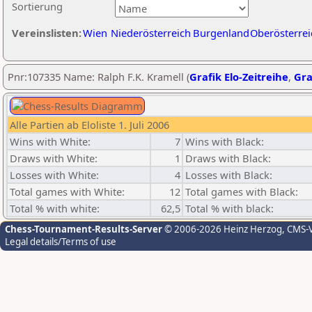
Sortierung
Vereinslisten:
Wien
Niederösterreich
Burgenland
Oberösterrei
Pnr:107335 Name: Ralph F.K. Kramell (
Grafik Elo-Zeitreihe
,
Gra
Alle Partien ab Eloliste 1. Juli 2006
Wins with White:
7
Wins with Black:
Draws with White:
1
Draws with Black:
Losses with White:
4
Losses with Black:
Total games with White:
12
Total games with Black:
Total % with white:
62,5
Total % with black:
Chess-Tournament-Results-Server
© 2006-2026 Heinz Herzog
, CMS-
Legal details/Terms of use