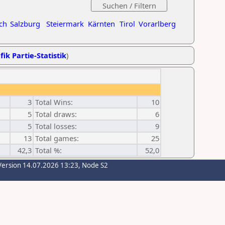
ch
Salzburg
Steiermark
Kärnten
Tirol
Vorarlberg
fik Partie-Statistik
)
3
Total Wins:
10
5
Total draws:
6
5
Total losses:
9
13
Total games:
25
42,3
Total %:
52,0
Version 14.07.2026 13:23, Node S2