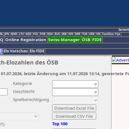
Servert
TA
JPN
MKD
LTU
NED
POL
POR
ROU
RUS
SRB
SVK
SWE
TUR
UKR
VIE
FontSize:11pt
AQ
Online Registration
Swiss-Manager
ÖSB
FIDE
T
Elo Vorschau
Elo FIDE
ch-Elozahlen des ÖSB
 01.07.2026, letzte Änderung am 11.07.2026 13:14, gewertete P
Kategorie
Geschlecht
Spielberechtigung
Top 100
UT)