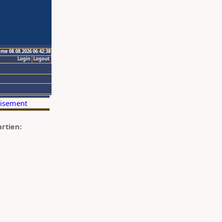
ime 08.08.2026 06:42:38
Login
Logout
artien: