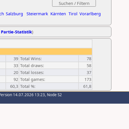
ch
Salzburg
Steiermark
Kärnten
Tirol
Vorarlberg
 Partie-Statistik
)
39
Total Wins:
78
33
Total draws:
58
20
Total losses:
37
92
Total games:
173
60,3
Total %:
61,8
Version 14.07.2026 13:23, Node S2