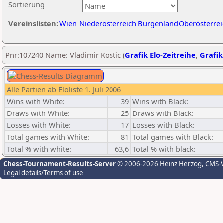
Sortierung
Vereinslisten:
Wien
Niederösterreich
Burgenland
Oberösterrei
Pnr:107240 Name: Vladimir Kostic (
Grafik Elo-Zeitreihe
,
Grafik
Alle Partien ab Eloliste 1. Juli 2006
Wins with White:
39
Wins with Black:
Draws with White:
25
Draws with Black:
Losses with White:
17
Losses with Black:
Total games with White:
81
Total games with Black:
Total % with white:
63,6
Total % with black:
Chess-Tournament-Results-Server
© 2006-2026 Heinz Herzog
, CMS-
Legal details/Terms of use