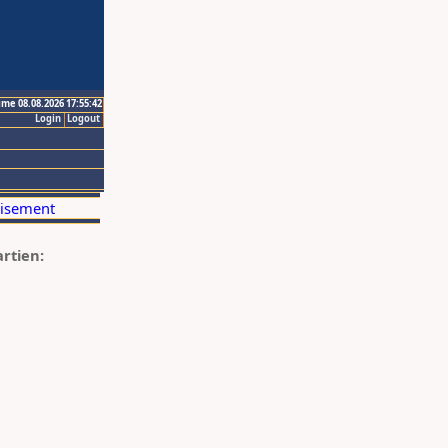
ime 08.08.2026 17:55:42
Login
Logout
artien: