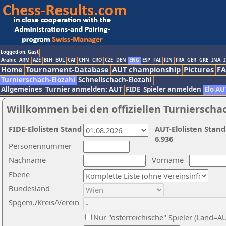
Logged on: Gast
Arabic
ARM
AZE
BIH
BUL
CAT
CHN
CRO
CZE
DEN
ENG
ESP
FAI
FIN
FRA
GER
GRE
INA
I
Home
Tournament-Database
AUT championship
Pictures
F
Turnierschach-Elozahl
Schnellschach-Elozahl
Allgemeines
Turnier anmelden: AUT
FIDE
Spieler anmelden
Elo AU
Willkommen bei den offiziellen Turnierscha
FIDE-Elolisten Stand
AUT-Elolisten Stand
6.936
Personennummer
Nachname
Vorname
Ebene
Bundesland
Spgem./Kreis/Verein
Nur "österreichische" Spieler (Land=A