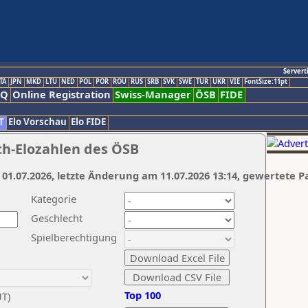
Servert
TA
JPN
MKD
LTU
NED
POL
POR
ROU
RUS
SRB
SVK
SWE
TUR
UKR
VIE
FontSize:11pt
AQ
Online Registration
Swiss-Manager
ÖSB
FIDE
T
Elo Vorschau
Elo FIDE
ch-Elozahlen des ÖSB
 01.07.2026, letzte Änderung am 11.07.2026 13:14, gewertete P
Kategorie
Geschlecht
Spielberechtigung
Top 100
UT)