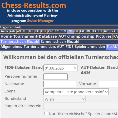
Logged on: Gast
Arabic
ARM
AZE
BIH
BUL
CAT
CHN
CRO
CZE
DEN
ENG
ESP
FAI
FIN
FRA
GER
GRE
INA
I
Home
Tournament-Database
AUT championship
Pictures
F
Turnierschach-Elozahl
Schnellschach-Elozahl
Allgemeines
Turnier anmelden: AUT
FIDE
Spieler anmelden
Elo AU
Willkommen bei den offiziellen Turnierscha
FIDE-Elolisten Stand
AUT-Elolisten Stand
6.936
Personennummer
Nachname
Vorname
Ebene
Bundesland
Spgem./Kreis/Verein
Nur "österreichische" Spieler (Land=A