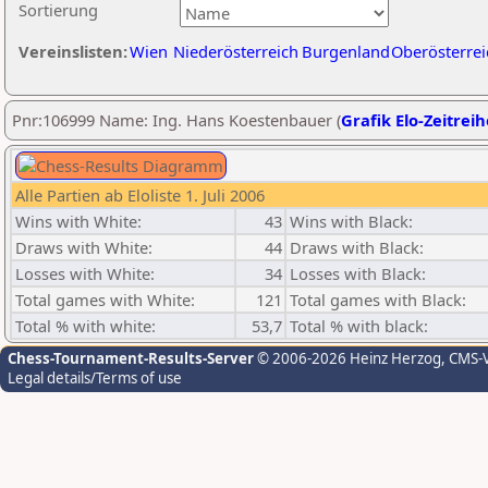
Sortierung
Vereinslisten:
Wien
Niederösterreich
Burgenland
Oberösterrei
Pnr:106999 Name: Ing. Hans Koestenbauer (
Grafik Elo-Zeitreih
Alle Partien ab Eloliste 1. Juli 2006
Wins with White:
43
Wins with Black:
Draws with White:
44
Draws with Black:
Losses with White:
34
Losses with Black:
Total games with White:
121
Total games with Black:
Total % with white:
53,7
Total % with black:
Chess-Tournament-Results-Server
© 2006-2026 Heinz Herzog
, CMS-
Legal details/Terms of use