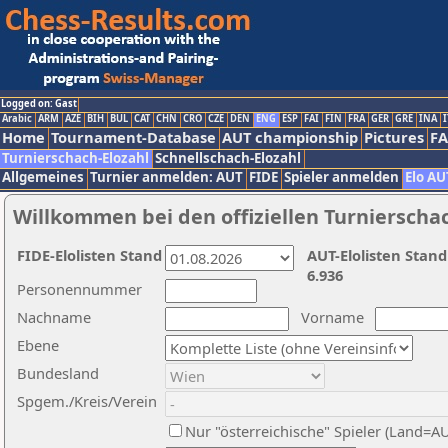
Logged on: Gast
Arabic
ARM
AZE
BIH
BUL
CAT
CHN
CRO
CZE
DEN
ENG
ESP
FAI
FIN
FRA
GER
GRE
INA
I
Home
Tournament-Database
AUT championship
Pictures
F
Turnierschach-Elozahl
Schnellschach-Elozahl
Allgemeines
Turnier anmelden: AUT
FIDE
Spieler anmelden
Elo AU
Willkommen bei den offiziellen Turnierscha
FIDE-Elolisten Stand
AUT-Elolisten Stand
6.936
Personennummer
Nachname
Vorname
Ebene
Bundesland
Spgem./Kreis/Verein
Nur "österreichische" Spieler (Land=A