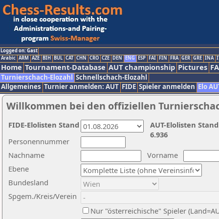
Logged on: Gast
Arabic
ARM
AZE
BIH
BUL
CAT
CHN
CRO
CZE
DEN
ENG
ESP
FAI
FIN
FRA
GER
GRE
INA
I
Home
Tournament-Database
AUT championship
Pictures
F
Turnierschach-Elozahl
Schnellschach-Elozahl
Allgemeines
Turnier anmelden: AUT
FIDE
Spieler anmelden
Elo AU
Willkommen bei den offiziellen Turnierscha
FIDE-Elolisten Stand
AUT-Elolisten Stand
6.936
Personennummer
Nachname
Vorname
Ebene
Bundesland
Spgem./Kreis/Verein
Nur "österreichische" Spieler (Land=A