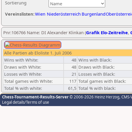
Sortierung
Vereinslisten:
Wien
Niederösterreich
Burgenland
Oberösterrei
Pnr:106766 Name: DI Alexander Klinkan (
Grafik Elo-Zeitreihe
,
Alle Partien ab Eloliste 1. Juli 2006
Wins with White:
48
Wins with Black:
Draws with White:
48
Draws with Black:
Losses with White:
21
Losses with Black:
Total games with White:
117
Total games with Black:
Total % with white:
61,5
Total % with black:
Chess-Tournament-Results-Server
© 2006-2026 Heinz Herzog
, CMS-
Legal details/Terms of use