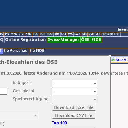
Servert
TA
JPN
MKD
LTU
NED
POL
POR
ROU
RUS
SRB
SVK
SWE
TUR
UKR
VIE
FontSize:11pt
AQ
Online Registration
Swiss-Manager
ÖSB
FIDE
T
Elo Vorschau
Elo FIDE
ch-Elozahlen des ÖSB
 01.07.2026, letzte Änderung am 11.07.2026 13:14, gewertete P
Kategorie
Geschlecht
Spielberechtigung
Top 100
UT)