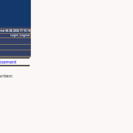
ime 06.08.2026 17:15:14
Login
Logout
artien: