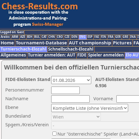
Logged on: Gast
Arabic
ARM
AZE
BIH
BUL
CAT
CHN
CRO
CZE
DEN
ENG
ESP
FAI
FIN
FRA
GER
GRE
INA
I
Home
Tournament-Database
AUT championship
Pictures
F
Turnierschach-Elozahl
Schnellschach-Elozahl
Allgemeines
Turnier anmelden: AUT
FIDE
Spieler anmelden
Elo AU
Willkommen bei den offiziellen Turnierscha
FIDE-Elolisten Stand
AUT-Elolisten Stand
6.936
Personennummer
Nachname
Vorname
Ebene
Bundesland
Spgem./Kreis/Verein
Nur "österreichische" Spieler (Land=A