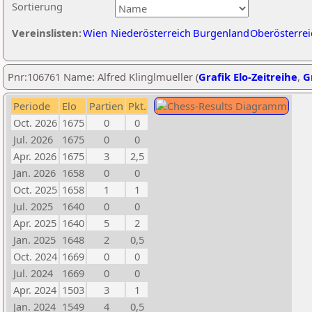
Sortierung
Vereinslisten:
Wien
Niederösterreich
Burgenland
Oberösterrei
Pnr:106761 Name: Alfred Klinglmueller (
Grafik Elo-Zeitreihe
,
G
Periode
Elo
Partien
Pkt.
Oct. 2026
1675
0
0
Jul. 2026
1675
0
0
Apr. 2026
1675
3
2,5
Jan. 2026
1658
0
0
Oct. 2025
1658
1
1
Jul. 2025
1640
0
0
Apr. 2025
1640
5
2
Jan. 2025
1648
2
0,5
Oct. 2024
1669
0
0
Jul. 2024
1669
0
0
Apr. 2024
1503
3
1
Jan. 2024
1549
4
0,5