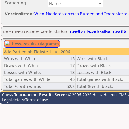
Sortierung
Vereinslisten:
Wien
Niederösterreich
Burgenland
Oberösterrei
Pnr:106693 Name: Armin Kleiber (
Grafik Elo-Zeitreihe
,
Grafik P
Alle Partien ab Eloliste 1. Juli 2006
Wins with White:
15
Wins with Black:
Draws with White:
17
Draws with Black:
Losses with White:
13
Losses with Black:
Total games with White:
45
Total games with Black:
Total % with white:
52,2
Total % with black:
Chess-Tournament-Results-Server
© 2006-2026 Heinz Herzog
, CMS-
Legal details/Terms of use