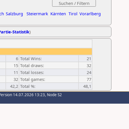
ch
Salzburg
Steiermark
Kärnten
Tirol
Vorarlberg
artie-Statistik
)
6
Total Wins:
21
15
Total draws:
32
11
Total losses:
24
32
Total games:
77
42,2
Total %:
48,1
Version 14.07.2026 13:23, Node S2