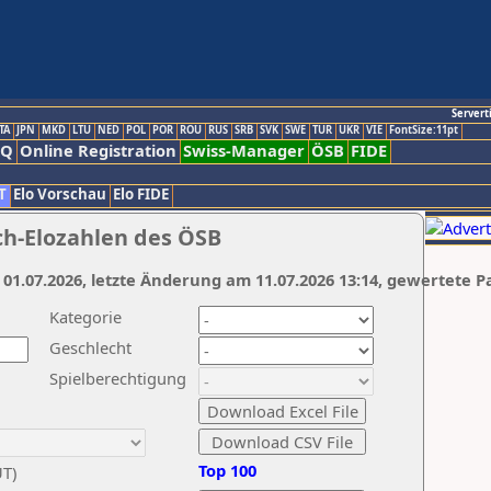
Servert
TA
JPN
MKD
LTU
NED
POL
POR
ROU
RUS
SRB
SVK
SWE
TUR
UKR
VIE
FontSize:11pt
AQ
Online Registration
Swiss-Manager
ÖSB
FIDE
T
Elo Vorschau
Elo FIDE
ch-Elozahlen des ÖSB
 01.07.2026, letzte Änderung am 11.07.2026 13:14, gewertete P
Kategorie
Geschlecht
Spielberechtigung
Top 100
UT)