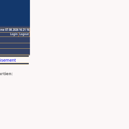
ime 07.08.2026 16:21:16
Login
Logout
artien: