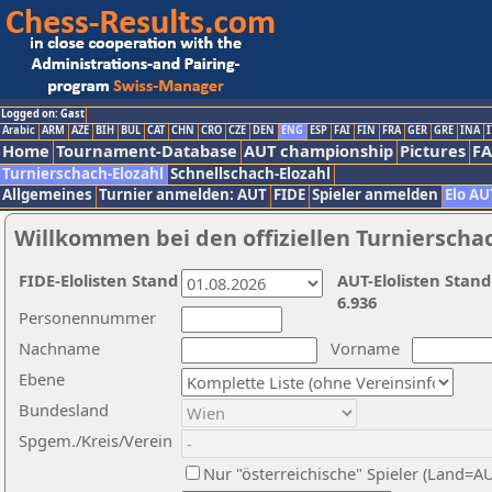
Logged on: Gast
Arabic
ARM
AZE
BIH
BUL
CAT
CHN
CRO
CZE
DEN
ENG
ESP
FAI
FIN
FRA
GER
GRE
INA
I
Home
Tournament-Database
AUT championship
Pictures
F
Turnierschach-Elozahl
Schnellschach-Elozahl
Allgemeines
Turnier anmelden: AUT
FIDE
Spieler anmelden
Elo AU
Willkommen bei den offiziellen Turnierscha
FIDE-Elolisten Stand
AUT-Elolisten Stand
6.936
Personennummer
Nachname
Vorname
Ebene
Bundesland
Spgem./Kreis/Verein
Nur "österreichische" Spieler (Land=A