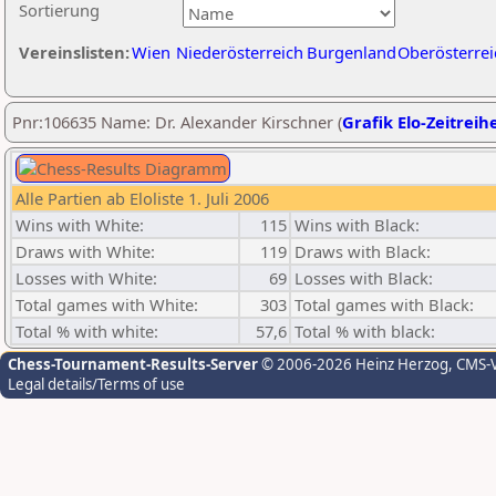
Sortierung
Vereinslisten:
Wien
Niederösterreich
Burgenland
Oberösterrei
Pnr:106635 Name: Dr. Alexander Kirschner (
Grafik Elo-Zeitreih
Alle Partien ab Eloliste 1. Juli 2006
Wins with White:
115
Wins with Black:
Draws with White:
119
Draws with Black:
Losses with White:
69
Losses with Black:
Total games with White:
303
Total games with Black:
Total % with white:
57,6
Total % with black:
Chess-Tournament-Results-Server
© 2006-2026 Heinz Herzog
, CMS-
Legal details/Terms of use