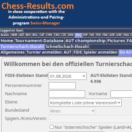
Logged on: Gast
Arabic
ARM
AZE
BIH
BUL
CAT
CHN
CRO
CZE
DEN
ENG
ESP
FAI
FIN
FRA
GER
GRE
INA
I
Home
Tournament-Database
AUT championship
Pictures
F
Turnierschach-Elozahl
Schnellschach-Elozahl
Allgemeines
Turnier anmelden: AUT
FIDE
Spieler anmelden
Elo AU
Willkommen bei den offiziellen Turnierscha
FIDE-Elolisten Stand
AUT-Elolisten Stand
6.936
Personennummer
Nachname
Vorname
Ebene
Bundesland
Spgem./Kreis/Verein
Nur "österreichische" Spieler (Land=A