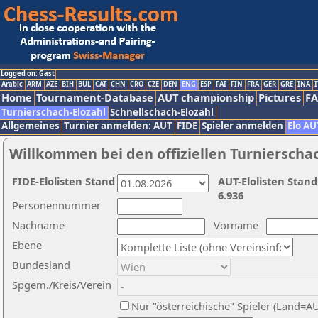
Logged on: Gast
Arabic
ARM
AZE
BIH
BUL
CAT
CHN
CRO
CZE
DEN
ENG
ESP
FAI
FIN
FRA
GER
GRE
INA
I
Home
Tournament-Database
AUT championship
Pictures
F
Turnierschach-Elozahl
Schnellschach-Elozahl
Allgemeines
Turnier anmelden: AUT
FIDE
Spieler anmelden
Elo AU
Willkommen bei den offiziellen Turnierscha
FIDE-Elolisten Stand
AUT-Elolisten Stand
6.936
Personennummer
Nachname
Vorname
Ebene
Bundesland
Spgem./Kreis/Verein
Nur "österreichische" Spieler (Land=A