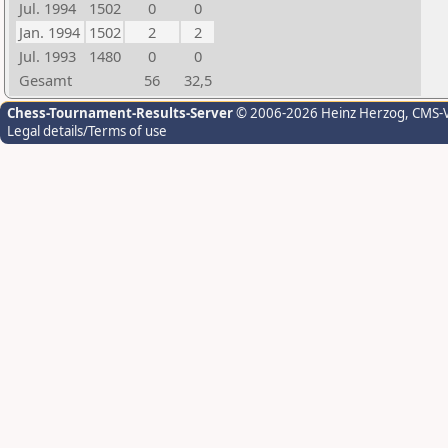
Jul. 1994
1502
0
0
Jan. 1994
1502
2
2
Jul. 1993
1480
0
0
Gesamt
56
32,5
Chess-Tournament-Results-Server
© 2006-2026 Heinz Herzog
, CMS-
Legal details/Terms of use