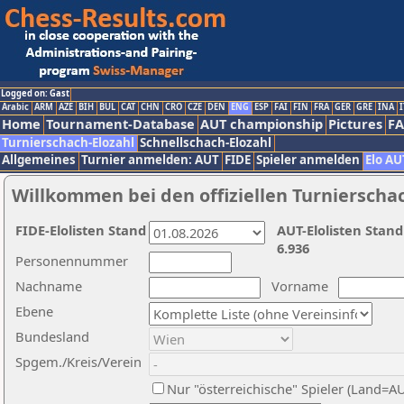
Logged on: Gast
Arabic
ARM
AZE
BIH
BUL
CAT
CHN
CRO
CZE
DEN
ENG
ESP
FAI
FIN
FRA
GER
GRE
INA
I
Home
Tournament-Database
AUT championship
Pictures
F
Turnierschach-Elozahl
Schnellschach-Elozahl
Allgemeines
Turnier anmelden: AUT
FIDE
Spieler anmelden
Elo AU
Willkommen bei den offiziellen Turnierscha
FIDE-Elolisten Stand
AUT-Elolisten Stand
6.936
Personennummer
Nachname
Vorname
Ebene
Bundesland
Spgem./Kreis/Verein
Nur "österreichische" Spieler (Land=A