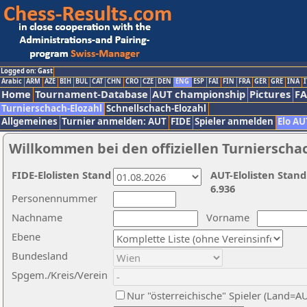
Logged on: Gast
Arabic
ARM
AZE
BIH
BUL
CAT
CHN
CRO
CZE
DEN
ENG
ESP
FAI
FIN
FRA
GER
GRE
INA
I
Home
Tournament-Database
AUT championship
Pictures
F
Turnierschach-Elozahl
Schnellschach-Elozahl
Allgemeines
Turnier anmelden: AUT
FIDE
Spieler anmelden
Elo AU
Willkommen bei den offiziellen Turnierscha
FIDE-Elolisten Stand
AUT-Elolisten Stand
6.936
Personennummer
Nachname
Vorname
Ebene
Bundesland
Spgem./Kreis/Verein
Nur "österreichische" Spieler (Land=A