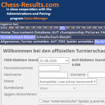
Logged on: Gast
Arabic
ARM
AZE
BIH
BUL
CAT
CHN
CRO
CZE
DEN
ENG
ESP
FAI
FIN
FRA
GER
GRE
INA
I
Home
Tournament-Database
AUT championship
Pictures
F
Turnierschach-Elozahl
Schnellschach-Elozahl
Allgemeines
Turnier anmelden: AUT
FIDE
Spieler anmelden
Elo AU
Willkommen bei den offiziellen Turnierscha
FIDE-Elolisten Stand
AUT-Elolisten Stand
6.936
Personennummer
Nachname
Vorname
Ebene
Bundesland
Spgem./Kreis/Verein
Nur "österreichische" Spieler (Land=A