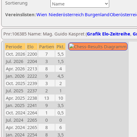
Sortierung
Vereinslisten:
Wien
Niederösterreich
Burgenland
Oberösterrei
Pnr:106385 Name: Mag. Guido Kaspret (
Grafik Elo-Zeitreihe
,
Gr
Periode
Elo
Partien
Pkt.
Oct. 2026
2200
7
5,5
Jul. 2026
2204
3
1,5
Apr. 2026
2213
8
4
Jan. 2026
2222
9
4,5
Oct. 2025
2239
3
2
Jul. 2025
2237
2
1
Apr. 2025
2238
13
10
Jan. 2025
2241
9
3,5
Oct. 2024
2264
1
0,5
Jul. 2024
2265
0
0
Apr. 2024
2265
8
6
Jan. 2024
2254
8
3,5