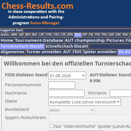
Logged on: Gast
Arabic
ARM
AZE
BIH
BUL
CAT
CHN
CRO
CZE
DEN
ENG
ESP
FAI
FIN
FRA
GER
GRE
INA
I
Home
Tournament-Database
AUT championship
Pictures
F
Turnierschach-Elozahl
Schnellschach-Elozahl
Allgemeines
Turnier anmelden: AUT
FIDE
Spieler anmelden
Elo AU
Willkommen bei den offiziellen Turnierscha
FIDE-Elolisten Stand
AUT-Elolisten Stand
6.936
Personennummer
Nachname
Vorname
Ebene
Bundesland
Spgem./Kreis/Verein
Nur "österreichische" Spieler (Land=A