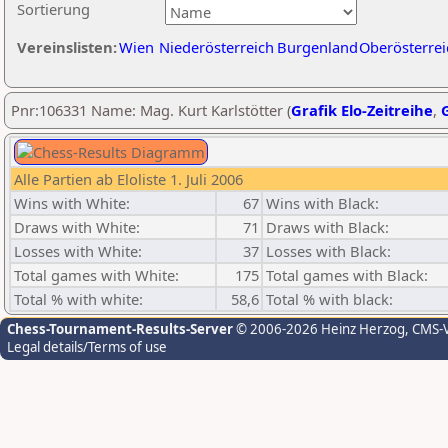
Sortierung
Vereinslisten:
Wien
Niederösterreich
Burgenland
Oberösterrei
Pnr:106331 Name: Mag. Kurt Karlstötter (
Grafik Elo-Zeitreihe
,
G
Alle Partien ab Eloliste 1. Juli 2006
Wins with White:
67
Wins with Black:
Draws with White:
71
Draws with Black:
Losses with White:
37
Losses with Black:
Total games with White:
175
Total games with Black:
Total % with white:
58,6
Total % with black:
Chess-Tournament-Results-Server
© 2006-2026 Heinz Herzog
, CMS-
Legal details/Terms of use