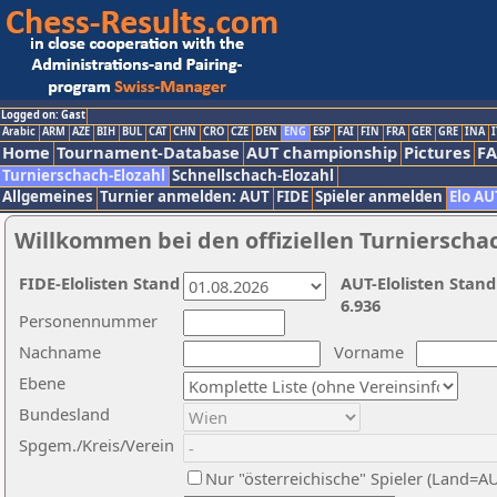
Logged on: Gast
Arabic
ARM
AZE
BIH
BUL
CAT
CHN
CRO
CZE
DEN
ENG
ESP
FAI
FIN
FRA
GER
GRE
INA
I
Home
Tournament-Database
AUT championship
Pictures
F
Turnierschach-Elozahl
Schnellschach-Elozahl
Allgemeines
Turnier anmelden: AUT
FIDE
Spieler anmelden
Elo AU
Willkommen bei den offiziellen Turnierscha
FIDE-Elolisten Stand
AUT-Elolisten Stand
6.936
Personennummer
Nachname
Vorname
Ebene
Bundesland
Spgem./Kreis/Verein
Nur "österreichische" Spieler (Land=A