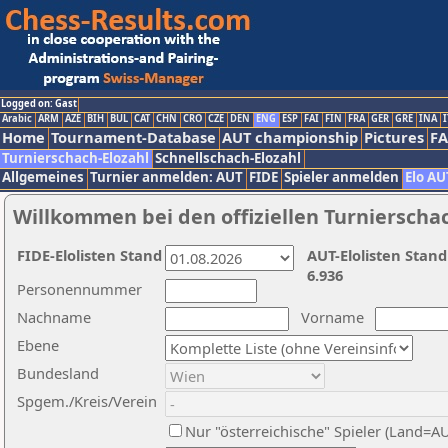
Logged on: Gast
Arabic
ARM
AZE
BIH
BUL
CAT
CHN
CRO
CZE
DEN
ENG
ESP
FAI
FIN
FRA
GER
GRE
INA
I
Home
Tournament-Database
AUT championship
Pictures
F
Turnierschach-Elozahl
Schnellschach-Elozahl
Allgemeines
Turnier anmelden: AUT
FIDE
Spieler anmelden
Elo AU
Willkommen bei den offiziellen Turnierscha
FIDE-Elolisten Stand
AUT-Elolisten Stand
6.936
Personennummer
Nachname
Vorname
Ebene
Bundesland
Spgem./Kreis/Verein
Nur "österreichische" Spieler (Land=A