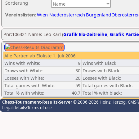
Sortierung
Vereinslisten:
Wien
Niederösterreich
Burgenland
Oberösterrei
Pnr:106321 Name: Leo Karl (
Grafik Elo-Zeitreihe
,
Grafik Partie
Alle Partien ab Eloliste 1. Juli 2006
Wins with White:
9
Wins with Black:
Draws with White:
30
Draws with Black:
Losses with White:
20
Losses with Black:
Total games with White:
59
Total games with Black:
Total % with white:
40,7
Total % with black:
Chess-Tournament-Results-Server
© 2006-2026 Heinz Herzog
, CMS-
Legal details/Terms of use