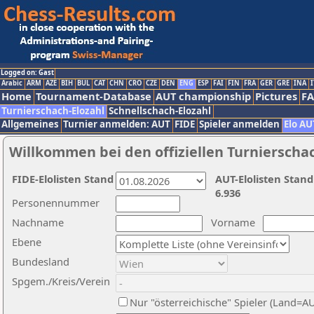
Logged on: Gast
Arabic
ARM
AZE
BIH
BUL
CAT
CHN
CRO
CZE
DEN
ENG
ESP
FAI
FIN
FRA
GER
GRE
INA
I
Home
Tournament-Database
AUT championship
Pictures
F
Turnierschach-Elozahl
Schnellschach-Elozahl
Allgemeines
Turnier anmelden: AUT
FIDE
Spieler anmelden
Elo AU
Willkommen bei den offiziellen Turnierscha
FIDE-Elolisten Stand
AUT-Elolisten Stand
6.936
Personennummer
Nachname
Vorname
Ebene
Bundesland
Spgem./Kreis/Verein
Nur "österreichische" Spieler (Land=A