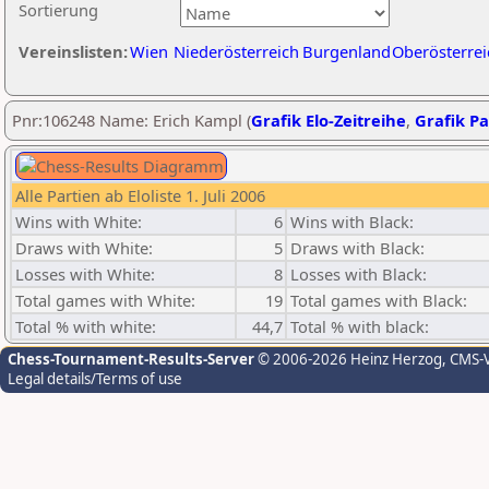
Sortierung
Vereinslisten:
Wien
Niederösterreich
Burgenland
Oberösterrei
Pnr:106248 Name: Erich Kampl (
Grafik Elo-Zeitreihe
,
Grafik Pa
Alle Partien ab Eloliste 1. Juli 2006
Wins with White:
6
Wins with Black:
Draws with White:
5
Draws with Black:
Losses with White:
8
Losses with Black:
Total games with White:
19
Total games with Black:
Total % with white:
44,7
Total % with black:
Chess-Tournament-Results-Server
© 2006-2026 Heinz Herzog
, CMS-
Legal details/Terms of use