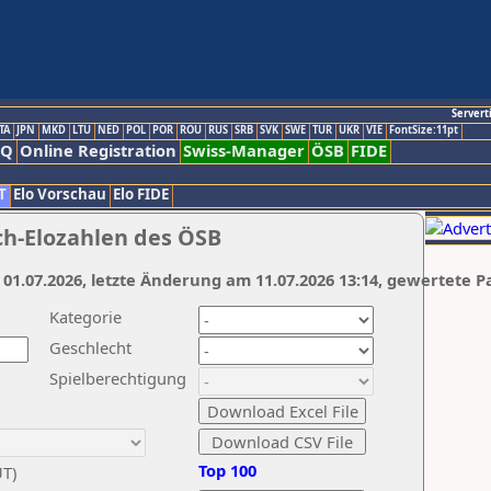
Servert
TA
JPN
MKD
LTU
NED
POL
POR
ROU
RUS
SRB
SVK
SWE
TUR
UKR
VIE
FontSize:11pt
AQ
Online Registration
Swiss-Manager
ÖSB
FIDE
T
Elo Vorschau
Elo FIDE
ch-Elozahlen des ÖSB
 01.07.2026, letzte Änderung am 11.07.2026 13:14, gewertete P
Kategorie
Geschlecht
Spielberechtigung
Top 100
UT)