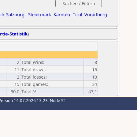
ch
Salzburg
Steiermark
Kärnten
Tirol
Vorarlberg
rtie-Statistik
)
2
Total Wins:
8
11
Total draws:
16
2
Total losses:
10
15
Total games:
34
50,0
Total %:
47,1
Version 14.07.2026 13:23, Node S2