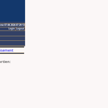
ime 07.08.2026 07:29:13
Login
Logout
artien: