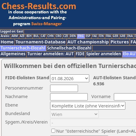
Logged on: Gast
Arabic
ARM
AZE
BIH
BUL
CAT
CHN
CRO
CZE
DEN
ENG
ESP
FAI
FIN
FRA
GER
GRE
INA
I
Home
Tournament-Database
AUT championship
Pictures
F
Turnierschach-Elozahl
Schnellschach-Elozahl
Allgemeines
Turnier anmelden: AUT
FIDE
Spieler anmelden
Elo AU
Willkommen bei den offiziellen Turnierscha
FIDE-Elolisten Stand
AUT-Elolisten Stand
6.936
Personennummer
Nachname
Vorname
Ebene
Bundesland
Spgem./Kreis/Verein
Nur "österreichische" Spieler (Land=A