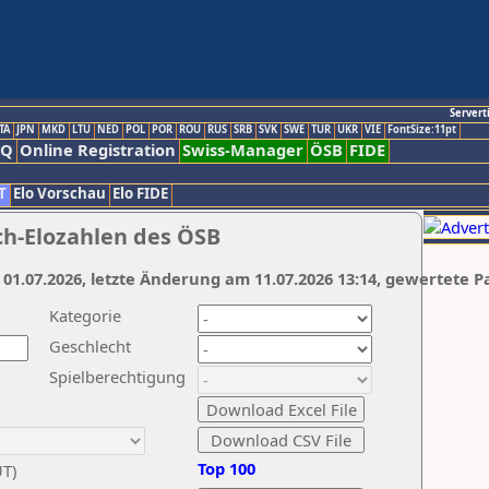
Servert
TA
JPN
MKD
LTU
NED
POL
POR
ROU
RUS
SRB
SVK
SWE
TUR
UKR
VIE
FontSize:11pt
AQ
Online Registration
Swiss-Manager
ÖSB
FIDE
T
Elo Vorschau
Elo FIDE
ch-Elozahlen des ÖSB
 01.07.2026, letzte Änderung am 11.07.2026 13:14, gewertete P
Kategorie
Geschlecht
Spielberechtigung
Top 100
UT)