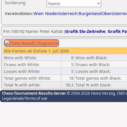
Sortierung
Vereinslisten:
Wien
Niederösterreich
Burgenland
Oberösterrei
Pnr:106192 Name: Peter Kallab (
Grafik Elo-Zeitreihe
,
Grafik Pa
Alle Partien ab Eloliste 1. Juli 2006
Wins with White:
8
Wins with Black:
Draws with White:
5
Draws with Black:
Losses with White:
5
Losses with Black:
Total games with White:
18
Total games with Black:
Total % with white:
58,3
Total % with black:
Chess-Tournament-Results-Server
© 2006-2026 Heinz Herzog
, CMS-
Legal details/Terms of use