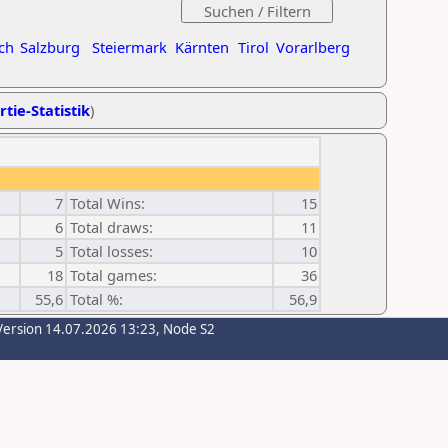
ch
Salzburg
Steiermark
Kärnten
Tirol
Vorarlberg
rtie-Statistik
)
7
Total Wins:
15
6
Total draws:
11
5
Total losses:
10
18
Total games:
36
55,6
Total %:
56,9
Version 14.07.2026 13:23, Node S2