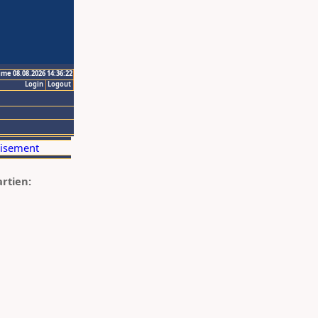
ime 08.08.2026 14:36:22
Login
Logout
artien: