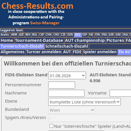
Logged on: Gast
Arabic
ARM
AZE
BIH
BUL
CAT
CHN
CRO
CZE
DEN
ENG
ESP
FAI
FIN
FRA
GER
GRE
INA
I
Home
Tournament-Database
AUT championship
Pictures
F
Turnierschach-Elozahl
Schnellschach-Elozahl
Allgemeines
Turnier anmelden: AUT
FIDE
Spieler anmelden
Elo AU
Willkommen bei den offiziellen Turnierscha
FIDE-Elolisten Stand
AUT-Elolisten Stand
6.936
Personennummer
Nachname
Vorname
Ebene
Bundesland
Spgem./Kreis/Verein
Nur "österreichische" Spieler (Land=A