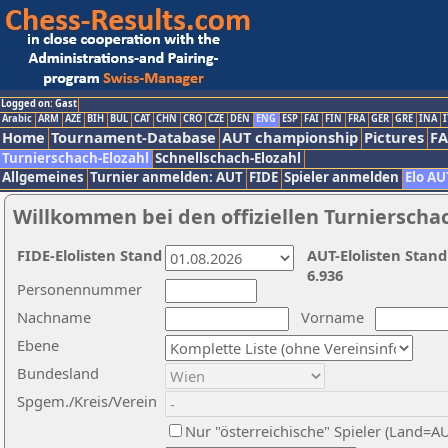
Logged on: Gast
Arabic
ARM
AZE
BIH
BUL
CAT
CHN
CRO
CZE
DEN
ENG
ESP
FAI
FIN
FRA
GER
GRE
INA
I
Home
Tournament-Database
AUT championship
Pictures
F
Turnierschach-Elozahl
Schnellschach-Elozahl
Allgemeines
Turnier anmelden: AUT
FIDE
Spieler anmelden
Elo AU
Willkommen bei den offiziellen Turnierscha
FIDE-Elolisten Stand
AUT-Elolisten Stand
6.936
Personennummer
Nachname
Vorname
Ebene
Bundesland
Spgem./Kreis/Verein
Nur "österreichische" Spieler (Land=A