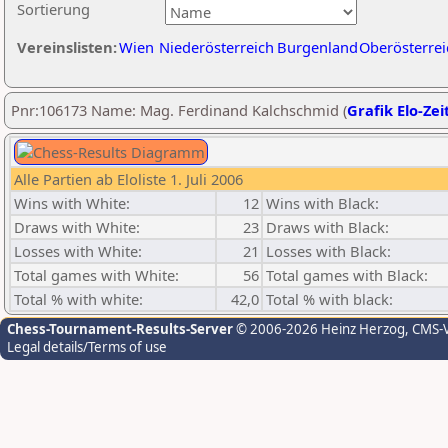
Sortierung
Vereinslisten:
Wien
Niederösterreich
Burgenland
Oberösterrei
Pnr:106173 Name: Mag. Ferdinand Kalchschmid (
Grafik Elo-Zei
Alle Partien ab Eloliste 1. Juli 2006
Wins with White:
12
Wins with Black:
Draws with White:
23
Draws with Black:
Losses with White:
21
Losses with Black:
Total games with White:
56
Total games with Black:
Total % with white:
42,0
Total % with black:
Chess-Tournament-Results-Server
© 2006-2026 Heinz Herzog
, CMS-
Legal details/Terms of use