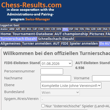
Logged on: Gast
Arabic
ARM
AZE
BIH
BUL
CAT
CHN
CRO
CZE
DEN
ENG
ESP
FAI
FIN
FRA
GER
GRE
INA
I
Home
Tournament-Database
AUT championship
Pictures
F
Turnierschach-Elozahl
Schnellschach-Elozahl
Allgemeines
Turnier anmelden: AUT
FIDE
Spieler anmelden
Elo AU
Willkommen bei den offiziellen Turnierscha
FIDE-Elolisten Stand
AUT-Elolisten Stand
6.936
Personennummer
Nachname
Vorname
Ebene
Bundesland
Spgem./Kreis/Verein
Nur "österreichische" Spieler (Land=A