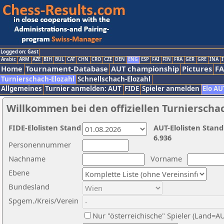
Logged on: Gast
Arabic
ARM
AZE
BIH
BUL
CAT
CHN
CRO
CZE
DEN
ENG
ESP
FAI
FIN
FRA
GER
GRE
INA
I
Home
Tournament-Database
AUT championship
Pictures
F
Turnierschach-Elozahl
Schnellschach-Elozahl
Allgemeines
Turnier anmelden: AUT
FIDE
Spieler anmelden
Elo AU
Willkommen bei den offiziellen Turnierscha
FIDE-Elolisten Stand
AUT-Elolisten Stand
6.936
Personennummer
Nachname
Vorname
Ebene
Bundesland
Spgem./Kreis/Verein
Nur "österreichische" Spieler (Land=A