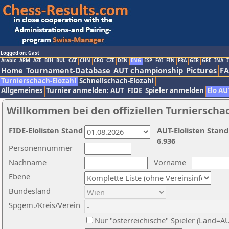
Logged on: Gast
Arabic
ARM
AZE
BIH
BUL
CAT
CHN
CRO
CZE
DEN
ENG
ESP
FAI
FIN
FRA
GER
GRE
INA
I
Home
Tournament-Database
AUT championship
Pictures
F
Turnierschach-Elozahl
Schnellschach-Elozahl
Allgemeines
Turnier anmelden: AUT
FIDE
Spieler anmelden
Elo AU
Willkommen bei den offiziellen Turnierscha
FIDE-Elolisten Stand
AUT-Elolisten Stand
6.936
Personennummer
Nachname
Vorname
Ebene
Bundesland
Spgem./Kreis/Verein
Nur "österreichische" Spieler (Land=A