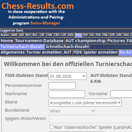
Logged on: Gast
Arabic
ARM
AZE
BIH
BUL
CAT
CHN
CRO
CZE
DEN
ENG
ESP
FAI
FIN
FRA
GER
GRE
INA
I
Home
Tournament-Database
AUT championship
Pictures
F
Turnierschach-Elozahl
Schnellschach-Elozahl
Allgemeines
Turnier anmelden: AUT
FIDE
Spieler anmelden
Elo AU
Willkommen bei den offiziellen Turnierscha
FIDE-Elolisten Stand
AUT-Elolisten Stand
6.936
Personennummer
Nachname
Vorname
Ebene
Bundesland
Spgem./Kreis/Verein
Nur "österreichische" Spieler (Land=A