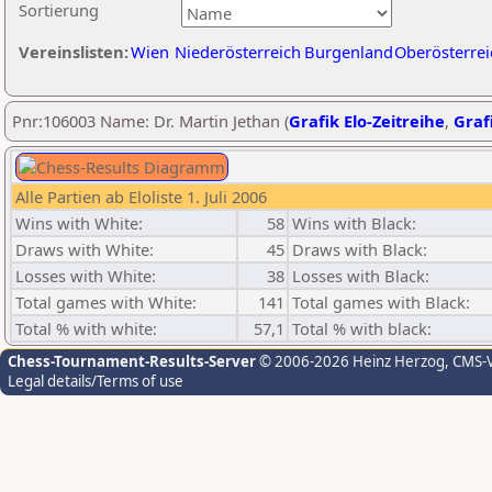
Sortierung
Vereinslisten:
Wien
Niederösterreich
Burgenland
Oberösterrei
Pnr:106003 Name: Dr. Martin Jethan (
Grafik Elo-Zeitreihe
,
Grafi
Alle Partien ab Eloliste 1. Juli 2006
Wins with White:
58
Wins with Black:
Draws with White:
45
Draws with Black:
Losses with White:
38
Losses with Black:
Total games with White:
141
Total games with Black:
Total % with white:
57,1
Total % with black:
Chess-Tournament-Results-Server
© 2006-2026 Heinz Herzog
, CMS-
Legal details/Terms of use