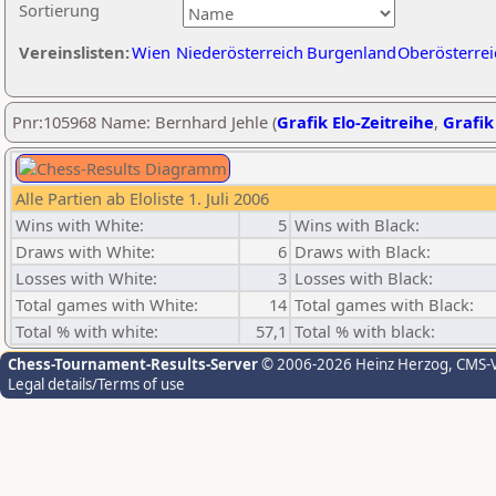
Sortierung
Vereinslisten:
Wien
Niederösterreich
Burgenland
Oberösterrei
Pnr:105968 Name: Bernhard Jehle (
Grafik Elo-Zeitreihe
,
Grafik
Alle Partien ab Eloliste 1. Juli 2006
Wins with White:
5
Wins with Black:
Draws with White:
6
Draws with Black:
Losses with White:
3
Losses with Black:
Total games with White:
14
Total games with Black:
Total % with white:
57,1
Total % with black:
Chess-Tournament-Results-Server
© 2006-2026 Heinz Herzog
, CMS-
Legal details/Terms of use