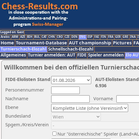
Logged on: Gast
Arabic
ARM
AZE
BIH
BUL
CAT
CHN
CRO
CZE
DEN
ENG
ESP
FAI
FIN
FRA
GER
GRE
INA
I
Home
Tournament-Database
AUT championship
Pictures
F
Turnierschach-Elozahl
Schnellschach-Elozahl
Allgemeines
Turnier anmelden: AUT
FIDE
Spieler anmelden
Elo AU
Willkommen bei den offiziellen Turnierscha
FIDE-Elolisten Stand
AUT-Elolisten Stand
6.936
Personennummer
Nachname
Vorname
Ebene
Bundesland
Spgem./Kreis/Verein
Nur "österreichische" Spieler (Land=A