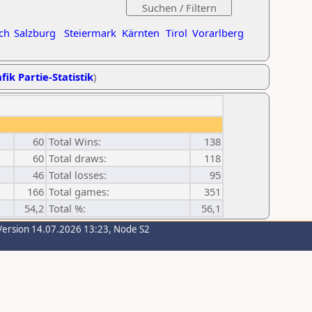
ch
Salzburg
Steiermark
Kärnten
Tirol
Vorarlberg
fik Partie-Statistik
)
60
Total Wins:
138
60
Total draws:
118
46
Total losses:
95
166
Total games:
351
54,2
Total %:
56,1
Version 14.07.2026 13:23, Node S2