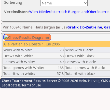
Sortierung
Vereinslisten:
Wien
Niederösterreich
Burgenland
Oberösterrei
Pnr:105946 Name: Hans Jürgen Jarius (
Grafik Elo-Zeitreihe
,
Gra
Alle Partien ab Eloliste 1. Juli 2006
Wins with White:
78
Wins with Black:
Draws with White:
58
Draws with Black:
Losses with White:
49
Losses with Black:
Total games with White:
185
Total games with Black:
Total % with white:
57,8
Total % with black:
Chess-Tournament-Results-Server
© 2006-2026 Heinz Herzog
, CMS-
Legal details/Terms of use