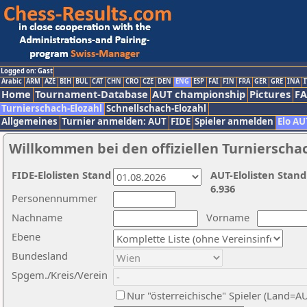
Logged on: Gast
Arabic
ARM
AZE
BIH
BUL
CAT
CHN
CRO
CZE
DEN
ENG
ESP
FAI
FIN
FRA
GER
GRE
INA
I
Home
Tournament-Database
AUT championship
Pictures
F
Turnierschach-Elozahl
Schnellschach-Elozahl
Allgemeines
Turnier anmelden: AUT
FIDE
Spieler anmelden
Elo AU
Willkommen bei den offiziellen Turnierscha
FIDE-Elolisten Stand
AUT-Elolisten Stand
6.936
Personennummer
Nachname
Vorname
Ebene
Bundesland
Spgem./Kreis/Verein
Nur "österreichische" Spieler (Land=A