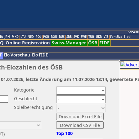
Servert
TA
JPN
MKD
LTU
NED
POL
POR
ROU
RUS
SRB
SVK
SWE
TUR
UKR
VIE
FontSize:11pt
AQ
Online Registration
Swiss-Manager
ÖSB
FIDE
T
Elo Vorschau
Elo FIDE
ch-Elozahlen des ÖSB
 01.07.2026, letzte Änderung am 11.07.2026 13:14, gewertete P
Kategorie
Geschlecht
Spielberechtigung
Top 100
UT)