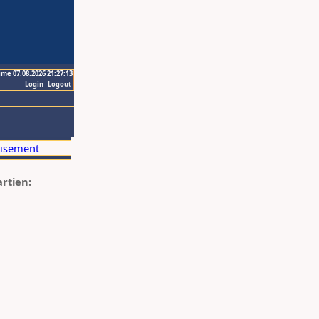
ime 07.08.2026 21:27:13
Login
Logout
artien: