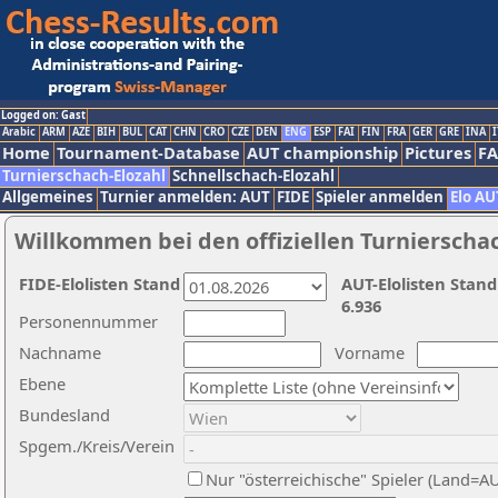
Logged on: Gast
Arabic
ARM
AZE
BIH
BUL
CAT
CHN
CRO
CZE
DEN
ENG
ESP
FAI
FIN
FRA
GER
GRE
INA
I
Home
Tournament-Database
AUT championship
Pictures
F
Turnierschach-Elozahl
Schnellschach-Elozahl
Allgemeines
Turnier anmelden: AUT
FIDE
Spieler anmelden
Elo AU
Willkommen bei den offiziellen Turnierscha
FIDE-Elolisten Stand
AUT-Elolisten Stand
6.936
Personennummer
Nachname
Vorname
Ebene
Bundesland
Spgem./Kreis/Verein
Nur "österreichische" Spieler (Land=A