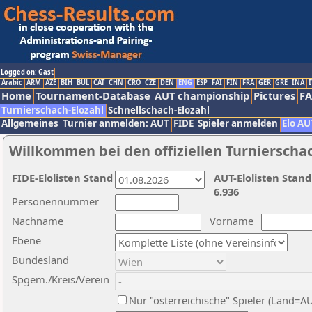
Logged on: Gast
Arabic
ARM
AZE
BIH
BUL
CAT
CHN
CRO
CZE
DEN
ENG
ESP
FAI
FIN
FRA
GER
GRE
INA
I
Home
Tournament-Database
AUT championship
Pictures
F
Turnierschach-Elozahl
Schnellschach-Elozahl
Allgemeines
Turnier anmelden: AUT
FIDE
Spieler anmelden
Elo AU
Willkommen bei den offiziellen Turnierscha
FIDE-Elolisten Stand
AUT-Elolisten Stand
6.936
Personennummer
Nachname
Vorname
Ebene
Bundesland
Spgem./Kreis/Verein
Nur "österreichische" Spieler (Land=A