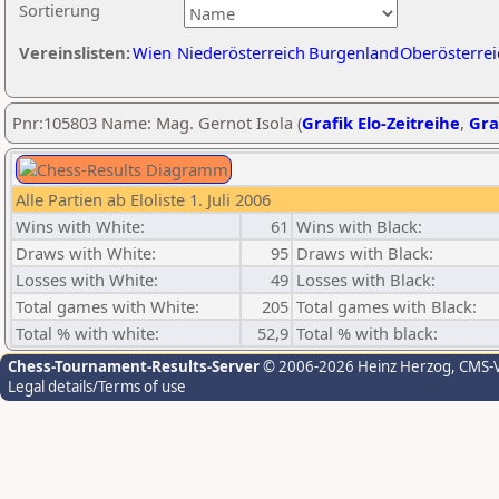
Sortierung
Vereinslisten:
Wien
Niederösterreich
Burgenland
Oberösterrei
Pnr:105803 Name: Mag. Gernot Isola (
Grafik Elo-Zeitreihe
,
Gra
Alle Partien ab Eloliste 1. Juli 2006
Wins with White:
61
Wins with Black:
Draws with White:
95
Draws with Black:
Losses with White:
49
Losses with Black:
Total games with White:
205
Total games with Black:
Total % with white:
52,9
Total % with black:
Chess-Tournament-Results-Server
© 2006-2026 Heinz Herzog
, CMS-
Legal details/Terms of use