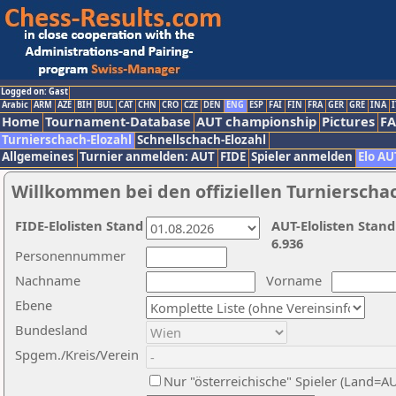
Logged on: Gast
Arabic
ARM
AZE
BIH
BUL
CAT
CHN
CRO
CZE
DEN
ENG
ESP
FAI
FIN
FRA
GER
GRE
INA
I
Home
Tournament-Database
AUT championship
Pictures
F
Turnierschach-Elozahl
Schnellschach-Elozahl
Allgemeines
Turnier anmelden: AUT
FIDE
Spieler anmelden
Elo AU
Willkommen bei den offiziellen Turnierscha
FIDE-Elolisten Stand
AUT-Elolisten Stand
6.936
Personennummer
Nachname
Vorname
Ebene
Bundesland
Spgem./Kreis/Verein
Nur "österreichische" Spieler (Land=A