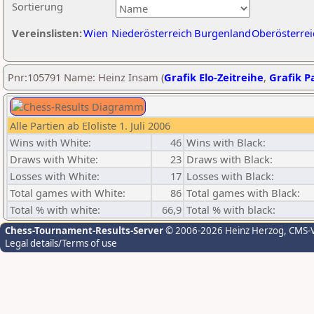
Sortierung
Vereinslisten:
Wien
Niederösterreich
Burgenland
Oberösterrei
Pnr:105791 Name: Heinz Insam (
Grafik Elo-Zeitreihe
,
Grafik Pa
Alle Partien ab Eloliste 1. Juli 2006
Wins with White:
46
Wins with Black:
Draws with White:
23
Draws with Black:
Losses with White:
17
Losses with Black:
Total games with White:
86
Total games with Black:
Total % with white:
66,9
Total % with black:
Chess-Tournament-Results-Server
© 2006-2026 Heinz Herzog
, CMS-
Legal details/Terms of use