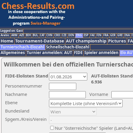
Logged on: Gast
Arabic
ARM
AZE
BIH
BUL
CAT
CHN
CRO
CZE
DEN
ENG
ESP
FAI
FIN
FRA
GER
GRE
INA
I
Home
Tournament-Database
AUT championship
Pictures
F
Turnierschach-Elozahl
Schnellschach-Elozahl
Allgemeines
Turnier anmelden: AUT
FIDE
Spieler anmelden
Elo AU
Willkommen bei den offiziellen Turnierscha
FIDE-Elolisten Stand
AUT-Elolisten Stand
6.936
Personennummer
Nachname
Vorname
Ebene
Bundesland
Spgem./Kreis/Verein
Nur "österreichische" Spieler (Land=A