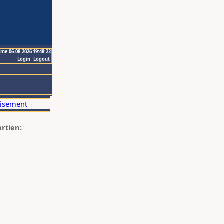
ime 06.08.2026 19:48:22
Login
Logout
artien: