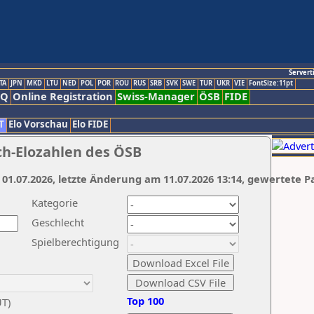
Servert
TA
JPN
MKD
LTU
NED
POL
POR
ROU
RUS
SRB
SVK
SWE
TUR
UKR
VIE
FontSize:11pt
AQ
Online Registration
Swiss-Manager
ÖSB
FIDE
T
Elo Vorschau
Elo FIDE
ch-Elozahlen des ÖSB
 01.07.2026, letzte Änderung am 11.07.2026 13:14, gewertete P
Kategorie
Geschlecht
Spielberechtigung
Top 100
UT)