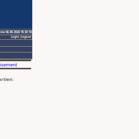
ime 06.08.2026 18:30:10
Login
Logout
artien: