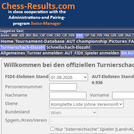
Logged on: Gast
Arabic
ARM
AZE
BIH
BUL
CAT
CHN
CRO
CZE
DEN
ENG
ESP
FAI
FIN
FRA
GER
GRE
INA
I
Home
Tournament-Database
AUT championship
Pictures
F
Turnierschach-Elozahl
Schnellschach-Elozahl
Allgemeines
Turnier anmelden: AUT
FIDE
Spieler anmelden
Elo AU
Willkommen bei den offiziellen Turnierscha
FIDE-Elolisten Stand
AUT-Elolisten Stand
6.936
Personennummer
Nachname
Vorname
Ebene
Bundesland
Spgem./Kreis/Verein
Nur "österreichische" Spieler (Land=A