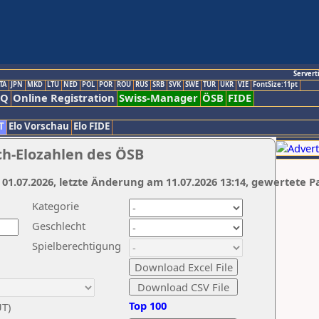
Servert
TA
JPN
MKD
LTU
NED
POL
POR
ROU
RUS
SRB
SVK
SWE
TUR
UKR
VIE
FontSize:11pt
AQ
Online Registration
Swiss-Manager
ÖSB
FIDE
T
Elo Vorschau
Elo FIDE
ch-Elozahlen des ÖSB
 01.07.2026, letzte Änderung am 11.07.2026 13:14, gewertete P
Kategorie
Geschlecht
Spielberechtigung
Top 100
UT)