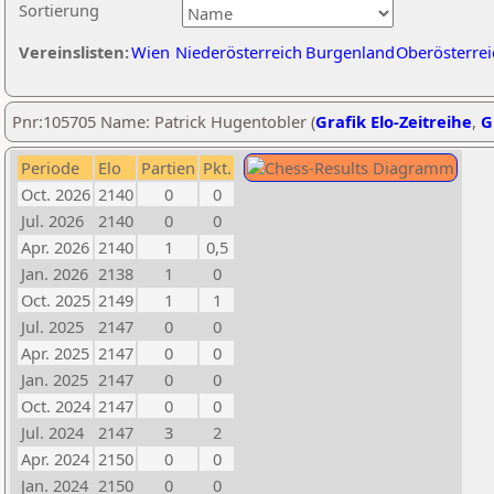
Sortierung
Vereinslisten:
Wien
Niederösterreich
Burgenland
Oberösterrei
Pnr:105705 Name: Patrick Hugentobler (
Grafik Elo-Zeitreihe
,
G
Periode
Elo
Partien
Pkt.
Oct. 2026
2140
0
0
Jul. 2026
2140
0
0
Apr. 2026
2140
1
0,5
Jan. 2026
2138
1
0
Oct. 2025
2149
1
1
Jul. 2025
2147
0
0
Apr. 2025
2147
0
0
Jan. 2025
2147
0
0
Oct. 2024
2147
0
0
Jul. 2024
2147
3
2
Apr. 2024
2150
0
0
Jan. 2024
2150
0
0