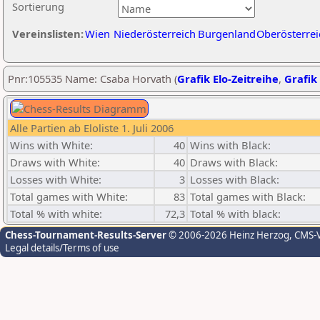
Sortierung
Vereinslisten:
Wien
Niederösterreich
Burgenland
Oberösterrei
Pnr:105535 Name: Csaba Horvath (
Grafik Elo-Zeitreihe
,
Grafik 
Alle Partien ab Eloliste 1. Juli 2006
Wins with White:
40
Wins with Black:
Draws with White:
40
Draws with Black:
Losses with White:
3
Losses with Black:
Total games with White:
83
Total games with Black:
Total % with white:
72,3
Total % with black:
Chess-Tournament-Results-Server
© 2006-2026 Heinz Herzog
, CMS-
Legal details/Terms of use