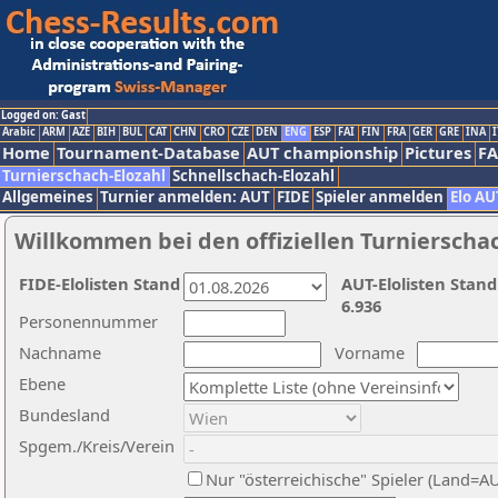
Logged on: Gast
Arabic
ARM
AZE
BIH
BUL
CAT
CHN
CRO
CZE
DEN
ENG
ESP
FAI
FIN
FRA
GER
GRE
INA
I
Home
Tournament-Database
AUT championship
Pictures
F
Turnierschach-Elozahl
Schnellschach-Elozahl
Allgemeines
Turnier anmelden: AUT
FIDE
Spieler anmelden
Elo AU
Willkommen bei den offiziellen Turnierscha
FIDE-Elolisten Stand
AUT-Elolisten Stand
6.936
Personennummer
Nachname
Vorname
Ebene
Bundesland
Spgem./Kreis/Verein
Nur "österreichische" Spieler (Land=A