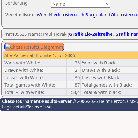
Sortierung
Vereinslisten:
Wien
Niederösterreich
Burgenland
Oberösterrei
Pnr:105525 Name: Paul Horak (
Grafik Elo-Zeitreihe
,
Grafik Par
Alle Partien ab Eloliste 1. Juli 2006
Wins with White:
36
Wins with Black:
Draws with White:
21
Draws with Black:
Losses with White:
30
Losses with Black:
Total games with White:
87
Total games with Black:
Total % with white:
53,4
Total % with black:
Chess-Tournament-Results-Server
© 2006-2026 Heinz Herzog
, CMS-
Legal details/Terms of use