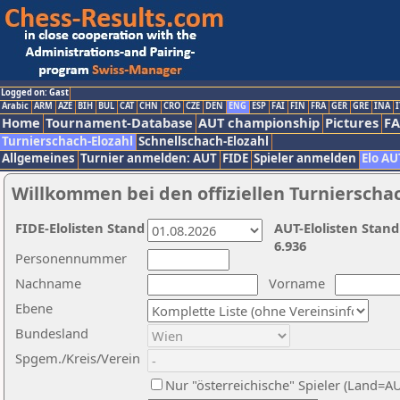
Logged on: Gast
Arabic
ARM
AZE
BIH
BUL
CAT
CHN
CRO
CZE
DEN
ENG
ESP
FAI
FIN
FRA
GER
GRE
INA
I
Home
Tournament-Database
AUT championship
Pictures
F
Turnierschach-Elozahl
Schnellschach-Elozahl
Allgemeines
Turnier anmelden: AUT
FIDE
Spieler anmelden
Elo AU
Willkommen bei den offiziellen Turnierscha
FIDE-Elolisten Stand
AUT-Elolisten Stand
6.936
Personennummer
Nachname
Vorname
Ebene
Bundesland
Spgem./Kreis/Verein
Nur "österreichische" Spieler (Land=A