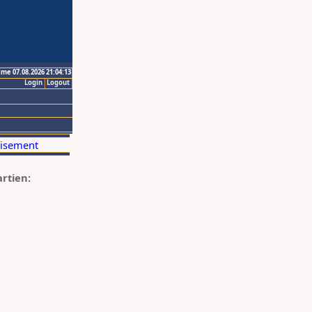
ime 07.08.2026 21:04:13
Login
Logout
artien: