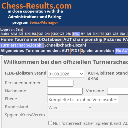
Logged on: Gast
Arabic
ARM
AZE
BIH
BUL
CAT
CHN
CRO
CZE
DEN
ENG
ESP
FAI
FIN
FRA
GER
GRE
INA
I
Home
Tournament-Database
AUT championship
Pictures
F
Turnierschach-Elozahl
Schnellschach-Elozahl
Allgemeines
Turnier anmelden: AUT
FIDE
Spieler anmelden
Elo AU
Willkommen bei den offiziellen Turnierscha
FIDE-Elolisten Stand
AUT-Elolisten Stand
6.936
Personennummer
Nachname
Vorname
Ebene
Bundesland
Spgem./Kreis/Verein
Nur "österreichische" Spieler (Land=A