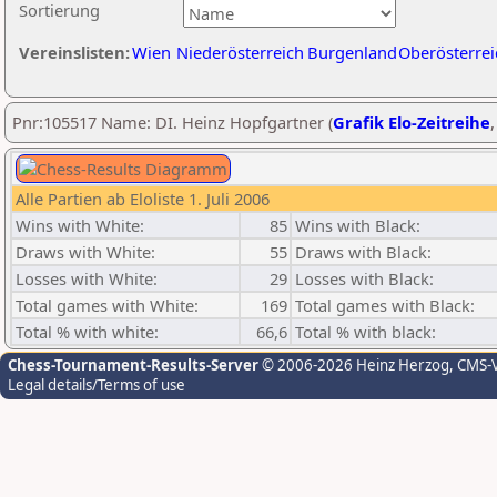
Sortierung
Vereinslisten:
Wien
Niederösterreich
Burgenland
Oberösterrei
Pnr:105517 Name: DI. Heinz Hopfgartner (
Grafik Elo-Zeitreihe
Alle Partien ab Eloliste 1. Juli 2006
Wins with White:
85
Wins with Black:
Draws with White:
55
Draws with Black:
Losses with White:
29
Losses with Black:
Total games with White:
169
Total games with Black:
Total % with white:
66,6
Total % with black:
Chess-Tournament-Results-Server
© 2006-2026 Heinz Herzog
, CMS-
Legal details/Terms of use