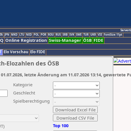
Servert
TA
JPN
MKD
LTU
NED
POL
POR
ROU
RUS
SRB
SVK
SWE
TUR
UKR
VIE
FontSize:11pt
AQ
Online Registration
Swiss-Manager
ÖSB
FIDE
T
Elo Vorschau
Elo FIDE
ch-Elozahlen des ÖSB
 01.07.2026, letzte Änderung am 11.07.2026 13:14, gewertete P
Kategorie
Geschlecht
Spielberechtigung
Top 100
UT)