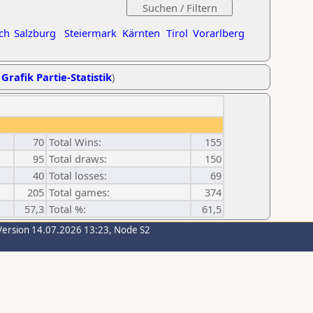
ch
Salzburg
Steiermark
Kärnten
Tirol
Vorarlberg
,
Grafik Partie-Statistik
)
70
Total Wins:
155
95
Total draws:
150
40
Total losses:
69
205
Total games:
374
57,3
Total %:
61,5
Version 14.07.2026 13:23, Node S2