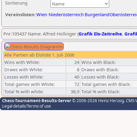
Sortierung
Vereinslisten:
Wien
Niederösterreich
Burgenland
Oberösterrei
Pnr:105437 Name: Alfred Hollinger (
Grafik Elo-Zeitreihe
,
Grafi
Alle Partien ab Eloliste 1. Juli 2006
Wins with White:
24
Wins with Black:
Draws with White:
8
Draws with Black:
Losses with White:
40
Losses with Black:
Total games with White:
72
Total games with Black:
Total % with white:
38,9
Total % with black:
Chess-Tournament-Results-Server
© 2006-2026 Heinz Herzog
, CMS-
Legal details/Terms of use