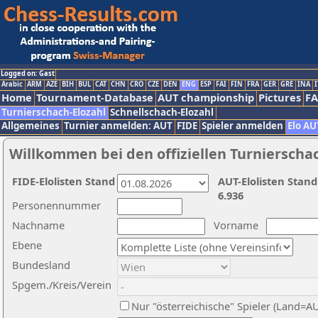
Logged on: Gast
Arabic
ARM
AZE
BIH
BUL
CAT
CHN
CRO
CZE
DEN
ENG
ESP
FAI
FIN
FRA
GER
GRE
INA
I
Home
Tournament-Database
AUT championship
Pictures
F
Turnierschach-Elozahl
Schnellschach-Elozahl
Allgemeines
Turnier anmelden: AUT
FIDE
Spieler anmelden
Elo AU
Willkommen bei den offiziellen Turnierscha
FIDE-Elolisten Stand
AUT-Elolisten Stand
6.936
Personennummer
Nachname
Vorname
Ebene
Bundesland
Spgem./Kreis/Verein
Nur "österreichische" Spieler (Land=A