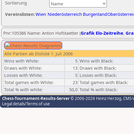
Sortierung
Vereinslisten:
Wien
Niederösterreich
Burgenland
Oberösterrei
Pnr:105386 Name: Anton Hofstaetter (
Grafik Elo-Zeitreihe
,
Graf
Alle Partien ab Eloliste 1. Juli 2006
Wins with White:
5
Wins with Black:
Draws with White:
13
Draws with Black:
Losses with White:
5
Losses with Black:
Total games with White:
23
Total games with Black:
Total % with white:
50,0
Total % with black:
Chess-Tournament-Results-Server
© 2006-2026 Heinz Herzog
, CMS-
Legal details/Terms of use