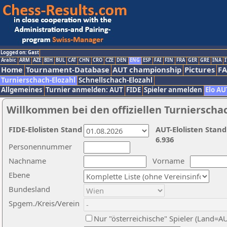
Logged on: Gast
Arabic
ARM
AZE
BIH
BUL
CAT
CHN
CRO
CZE
DEN
ENG
ESP
FAI
FIN
FRA
GER
GRE
INA
I
Home
Tournament-Database
AUT championship
Pictures
F
Turnierschach-Elozahl
Schnellschach-Elozahl
Allgemeines
Turnier anmelden: AUT
FIDE
Spieler anmelden
Elo AU
Willkommen bei den offiziellen Turnierscha
FIDE-Elolisten Stand
AUT-Elolisten Stand
6.936
Personennummer
Nachname
Vorname
Ebene
Bundesland
Spgem./Kreis/Verein
Nur "österreichische" Spieler (Land=A