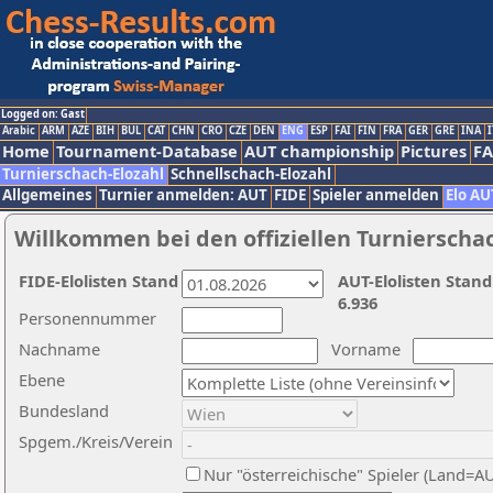
Logged on: Gast
Arabic
ARM
AZE
BIH
BUL
CAT
CHN
CRO
CZE
DEN
ENG
ESP
FAI
FIN
FRA
GER
GRE
INA
I
Home
Tournament-Database
AUT championship
Pictures
F
Turnierschach-Elozahl
Schnellschach-Elozahl
Allgemeines
Turnier anmelden: AUT
FIDE
Spieler anmelden
Elo AU
Willkommen bei den offiziellen Turnierscha
FIDE-Elolisten Stand
AUT-Elolisten Stand
6.936
Personennummer
Nachname
Vorname
Ebene
Bundesland
Spgem./Kreis/Verein
Nur "österreichische" Spieler (Land=A