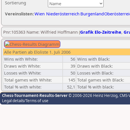
Sortierung
Vereinslisten:
Wien
Niederösterreich
Burgenland
Oberösterrei
Pnr:105363 Name: Wilfried Hoffmann (
Grafik Elo-Zeitreihe
,
Gra
Alle Partien ab Eloliste 1. Juli 2006
Wins with White:
56
Wins with Black:
Draws with White:
39
Draws with Black:
Losses with White:
50
Losses with Black:
Total games with White:
145
Total games with Black:
Total % with white:
52,1
Total % with black:
Chess-Tournament-Results-Server
© 2006-2026 Heinz Herzog
, CMS-
Legal details/Terms of use