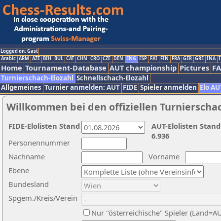
Logged on: Gast
Arabic
ARM
AZE
BIH
BUL
CAT
CHN
CRO
CZE
DEN
ENG
ESP
FAI
FIN
FRA
GER
GRE
INA
I
Home
Tournament-Database
AUT championship
Pictures
F
Turnierschach-Elozahl
Schnellschach-Elozahl
Allgemeines
Turnier anmelden: AUT
FIDE
Spieler anmelden
Elo AU
Willkommen bei den offiziellen Turnierscha
FIDE-Elolisten Stand
AUT-Elolisten Stand
6.936
Personennummer
Nachname
Vorname
Ebene
Bundesland
Spgem./Kreis/Verein
Nur "österreichische" Spieler (Land=A