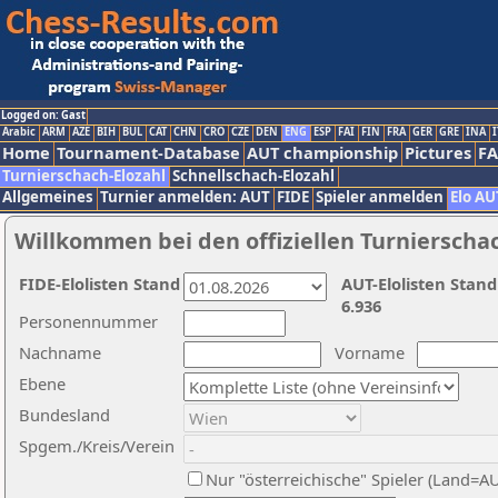
Logged on: Gast
Arabic
ARM
AZE
BIH
BUL
CAT
CHN
CRO
CZE
DEN
ENG
ESP
FAI
FIN
FRA
GER
GRE
INA
I
Home
Tournament-Database
AUT championship
Pictures
F
Turnierschach-Elozahl
Schnellschach-Elozahl
Allgemeines
Turnier anmelden: AUT
FIDE
Spieler anmelden
Elo AU
Willkommen bei den offiziellen Turnierscha
FIDE-Elolisten Stand
AUT-Elolisten Stand
6.936
Personennummer
Nachname
Vorname
Ebene
Bundesland
Spgem./Kreis/Verein
Nur "österreichische" Spieler (Land=A