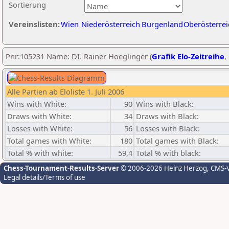
Sortierung
Vereinslisten:
Wien
Niederösterreich
Burgenland
Oberösterrei
Pnr:105231 Name: DI. Rainer Hoeglinger (
Grafik Elo-Zeitreihe
,
Alle Partien ab Eloliste 1. Juli 2006
Wins with White:
90
Wins with Black:
Draws with White:
34
Draws with Black:
Losses with White:
56
Losses with Black:
Total games with White:
180
Total games with Black:
Total % with white:
59,4
Total % with black:
Chess-Tournament-Results-Server
© 2006-2026 Heinz Herzog
, CMS-
Legal details/Terms of use