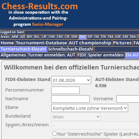
Logged on: Gast
Arabic
ARM
AZE
BIH
BUL
CAT
CHN
CRO
CZE
DEN
ENG
ESP
FAI
FIN
FRA
GER
GRE
INA
I
Home
Tournament-Database
AUT championship
Pictures
F
Turnierschach-Elozahl
Schnellschach-Elozahl
Allgemeines
Turnier anmelden: AUT
FIDE
Spieler anmelden
Elo AU
Willkommen bei den offiziellen Turnierscha
FIDE-Elolisten Stand
AUT-Elolisten Stand
6.936
Personennummer
Nachname
Vorname
Ebene
Bundesland
Spgem./Kreis/Verein
Nur "österreichische" Spieler (Land=A